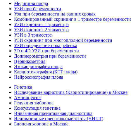
Медицина плода
УЗИ при беременности
Узи при беременности на ранних сроках
Комбинированный скрининг в 1 триместре беременности - 
УЗИ скрининг 1 триместра
УЗИ скрининг 2 триместра
УЗИ в 3 триместре
УЗИ скрининг при многоплодной беременности
УЗИ определение пола ребенка
3D и 4D УЗИ при беременности
Допплерометрия при беременности
Цервикометрия
Эхокардиография плода
Кардиотокография (КТГ плода)
Нейросонография плода
Генетика
Исследование кариотипа (Кариотипирование) в Москве
Амниоцентез
Редукция эмбриона
Консультация генетика
Инвазивная пренатальная диагностика
Неинвазивные пренатальные тесты (НИПТ)
Биопсия хориона в Москве