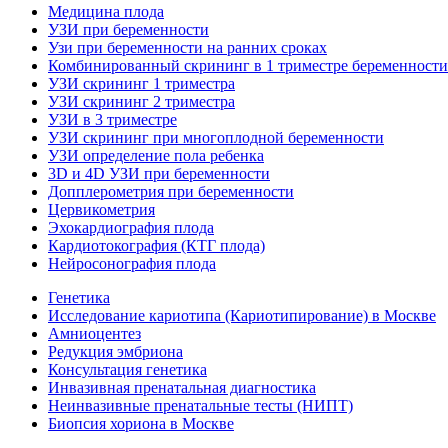
Медицина плода
УЗИ при беременности
Узи при беременности на ранних сроках
Комбинированный скрининг в 1 триместре беременности - 
УЗИ скрининг 1 триместра
УЗИ скрининг 2 триместра
УЗИ в 3 триместре
УЗИ скрининг при многоплодной беременности
УЗИ определение пола ребенка
3D и 4D УЗИ при беременности
Допплерометрия при беременности
Цервикометрия
Эхокардиография плода
Кардиотокография (КТГ плода)
Нейросонография плода
Генетика
Исследование кариотипа (Кариотипирование) в Москве
Амниоцентез
Редукция эмбриона
Консультация генетика
Инвазивная пренатальная диагностика
Неинвазивные пренатальные тесты (НИПТ)
Биопсия хориона в Москве