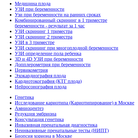
Медицина плода
УЗИ при беременности
Узи при беременности на ранних сроках
Комбинированный скрининг в 1 триместре
беременности - результат за 1 час
УЗИ скрининг 1 триместра
УЗИ скрининг 2 триместра
УЗИ в 3 триместре
УЗИ скрининг при многоплодной беременности
УЗИ определение пола ребенка
3D и 4D УЗИ при беременности
Допплерометрия при беременности
Цервикометрия
Эхокардиография плода
Кардиотокография (КТГ плода)
Нейросонография плода
Генетика
Исследование кариотипа (Кариотипирование) в Москве
Амниоцентез
Редукция эмбриона
Консультация генетика
Инвазивная пренатальная диагностика
Неинвазивные пренатальные тесты (НИПТ)
Биопсия хориона в Москве