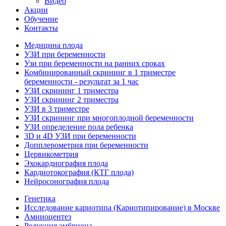
Видео
Акции
Обучение
Контакты
Медицина плода
УЗИ при беременности
Узи при беременности на ранних сроках
Комбинированный скрининг в 1 триместре
беременности - результат за 1 час
УЗИ скрининг 1 триместра
УЗИ скрининг 2 триместра
УЗИ в 3 триместре
УЗИ скрининг при многоплодной беременности
УЗИ определение пола ребенка
3D и 4D УЗИ при беременности
Допплерометрия при беременности
Цервикометрия
Эхокардиография плода
Кардиотокография (КТГ плода)
Нейросонография плода
Генетика
Исследование кариотипа (Кариотипирование) в Москве
Амниоцентез
Редукция эмбриона