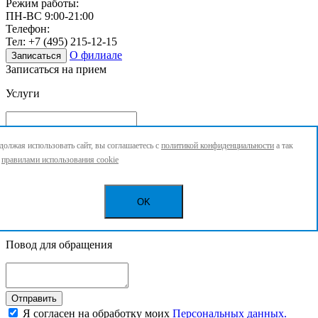
Режим работы:
ПН-ВС 9:00-21:00
Телефон:
Тел:
+7 (495) 215-12-15
О филиале
Записаться
Записаться на прием
Услуги
Ваше имя
*
олжая использовать сайт, вы соглашаетесь с
политикой конфиденциальности
а так
с
правилами использования cookie
Ваш номер телефона
*
OK
Повод для обращения
Отправить
Я согласен на обработку моих
Персональных данных.