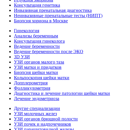
Консультация генетика
Инвазивная пренатальная диагностика
Неинвазивные пренатальные тесты (НИПТ)
Биопсия хориона в Москве
Гинекология
Анализы беременным
Консультация гинеколога
Ведение беременности
Ведение беременности после ЭКО
3D УЗИ
УЗИ органов малого таза
УЗИ матки и придатков
Биопсия шейки матки
Кольпоскопия шейки матки
Допплерометрия
Фолликулометрия
Диагностика и лечение патологии шейки матки
Лечение эндометриоза
Другие специализации
УЗИ молочных желез
УЗИ органов брюшной полости
УЗИ почек и надпочечников
УЗИ паращитовидной железы