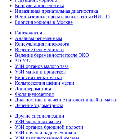
Консультация генетика
Инвазивная пренатальная диагностика
Неинвазивные пренатальные тесты (НИПТ)
Биопсия хориона в Москве
Гинекология
Анализы беременным
Консультация гинеколога
Ведение беременности
Ведение беременности после ЭКО
3D УЗИ
УЗИ органов малого таза
УЗИ матки и придатков
Биопсия шейки матки
Кольпоскопия шейки матки
Допплерометрия
Фолликулометрия
Диагностика и лечение патологии шейки матки
Лечение эндометриоза
Другие специализации
УЗИ молочных желез
УЗИ органов брюшной полости
УЗИ почек и надпочечников
УЗИ паращитовидной железы