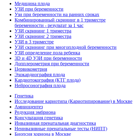
Медицина плода
УЗИ при беременности
Узи при беременности на ранних сроках
Комбинированный скрининг в 1 триместре
беременности - результат за 1 час
УЗИ скрининг 1 триместра
УЗИ скрининг 2 триместра
УЗИ в 3 триместре
УЗИ скрининг при многоплодной беременности
УЗИ определение пола ребенка
3D и 4D УЗИ при беременности
Допплерометрия при беременности
Цервикометрия
Эхокардиография плода
Кардиотокография (КТГ плода)
Нейросонография плода
Генетика
Исследование кариотипа (Кариотипирование) в Москве
Амниоцентез
Редукция эмбриона
Консультация генетика
Инвазивная пренатальная диагностика
Неинвазивные пренатальные тесты (НИПТ)
Биопсия хориона в Москве