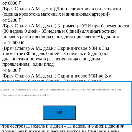
от 6000 ₽
(Врач Стыгар А.М. д.м.н.) Допплерометрия в гинекологии
(оценка кровотока маточных и яичниковых артерий)
от 5200 ₽
(Врач Стыгар А.М., д.м.н.) 3 триместр: УЗИ при беременности
(30 недель 0 дней - 35 недель и 6 дней) для диагностики
пороков развития плода с поздним проявлением), двойня
от 12600 ₽
(Врач Стыгар А.М., д.м.н.) Скрининговое УЗИ в 3-м
триместре (30 недель 0 дней - 35 недель и 6 дней) для
диагностики пороков развития плода с поздним
проявлением), один плод
от 9800 ₽
(Врач Стыгар А.М., д.м.н.) Скрининговое УЗИ во 2-м
триместре (18 недель 0 дней - 20 неделя и 6 дней)+
цервикометрия, двойня
олжая использовать сайт, вы соглашаетесь с
политикой конфиденциальности
а так
от 12600 ₽
с
правилами использования cookie
(Врач Стыгар А.М., д.м.н.) Скрининговое УЗИ во 2-м
триместре (18 недель 0 дней - 20 неделя и 6 дней)+
цервикометрия, один плод
OK
от 9800 ₽
(Врач Стыгар А.М., д.м.н.) Скрининговое УЗИ в 1-м
триместре (11 недель и 0 дней - 13 недель и 6 дней), двойня/
тройня без биохимии и расчета рисков на Синдром Дауна