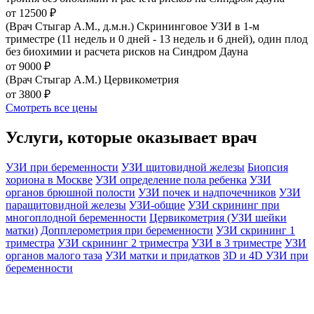
от 12500 ₽
(Врач Стыгар А.М., д.м.н.) Скрининговое УЗИ в 1-м
триместре (11 недель и 0 дней - 13 недель и 6 дней), один плод
без биохимии и расчета рисков на Синдром Дауна
от 9000 ₽
(Врач Стыгар А.М.) Цервикометрия
от 3800 ₽
Смотреть все цены
Услуги, которые оказывает врач
УЗИ при беременности
УЗИ щитовидной железы
Биопсия
хориона в Москве
УЗИ определение пола ребенка
УЗИ
органов брюшной полости
УЗИ почек и надпочечников
УЗИ
паращитовидной железы
УЗИ-общие
УЗИ скрининг при
многоплодной беременности
Цервикометрия (УЗИ шейки
матки)
Допплерометрия при беременности
УЗИ скрининг 1
триместра
УЗИ скрининг 2 триместра
УЗИ в 3 триместре
УЗИ
органов малого таза
УЗИ матки и придатков
3D и 4D УЗИ при
беременности