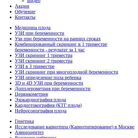
Видео
Акции
Обучение
Контакты
Медицина плода
УЗИ при беременности
Узи при беременности на ранних сроках
Комбинированный скрининг в 1 триместре
беременности - результат за 1 час
УЗИ скрининг 1 триместра
УЗИ скрининг 2 триместра
УЗИ в 3 триместре
УЗИ скрининг при многоплодной беременности
УЗИ определение пола ребенка
3D и 4D УЗИ при беременности
Допплерометрия при беременности
Цервикометрия
Эхокардиография плода
Кардиотокография (КТГ плода)
Нейросонография плода
Генетика
Исследование кариотипа (Кариотипирование) в Москве
Амниоцентез
Редукция эмбриона