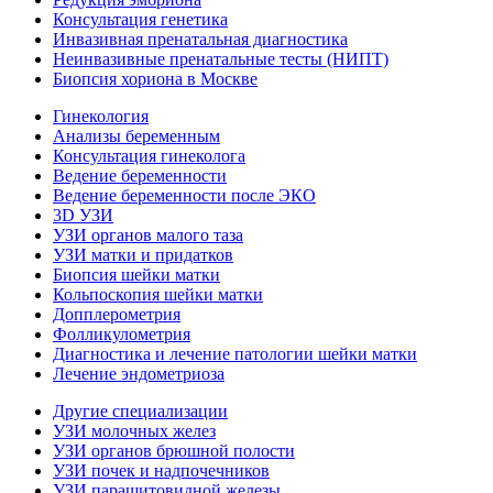
Консультация генетика
Инвазивная пренатальная диагностика
Неинвазивные пренатальные тесты (НИПТ)
Биопсия хориона в Москве
Гинекология
Анализы беременным
Консультация гинеколога
Ведение беременности
Ведение беременности после ЭКО
3D УЗИ
УЗИ органов малого таза
УЗИ матки и придатков
Биопсия шейки матки
Кольпоскопия шейки матки
Допплерометрия
Фолликулометрия
Диагностика и лечение патологии шейки матки
Лечение эндометриоза
Другие специализации
УЗИ молочных желез
УЗИ органов брюшной полости
УЗИ почек и надпочечников
УЗИ паращитовидной железы