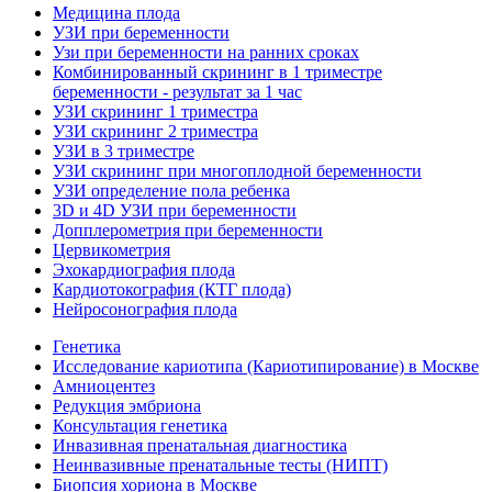
Медицина плода
УЗИ при беременности
Узи при беременности на ранних сроках
Комбинированный скрининг в 1 триместре
беременности - результат за 1 час
УЗИ скрининг 1 триместра
УЗИ скрининг 2 триместра
УЗИ в 3 триместре
УЗИ скрининг при многоплодной беременности
УЗИ определение пола ребенка
3D и 4D УЗИ при беременности
Допплерометрия при беременности
Цервикометрия
Эхокардиография плода
Кардиотокография (КТГ плода)
Нейросонография плода
Генетика
Исследование кариотипа (Кариотипирование) в Москве
Амниоцентез
Редукция эмбриона
Консультация генетика
Инвазивная пренатальная диагностика
Неинвазивные пренатальные тесты (НИПТ)
Биопсия хориона в Москве