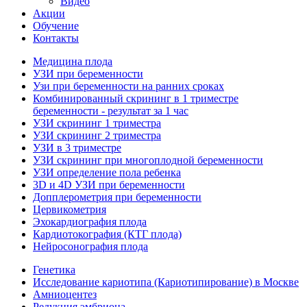
Видео
Акции
Обучение
Контакты
Медицина плода
УЗИ при беременности
Узи при беременности на ранних сроках
Комбинированный скрининг в 1 триместре
беременности - результат за 1 час
УЗИ скрининг 1 триместра
УЗИ скрининг 2 триместра
УЗИ в 3 триместре
УЗИ скрининг при многоплодной беременности
УЗИ определение пола ребенка
3D и 4D УЗИ при беременности
Допплерометрия при беременности
Цервикометрия
Эхокардиография плода
Кардиотокография (КТГ плода)
Нейросонография плода
Генетика
Исследование кариотипа (Кариотипирование) в Москве
Амниоцентез
Редукция эмбриона