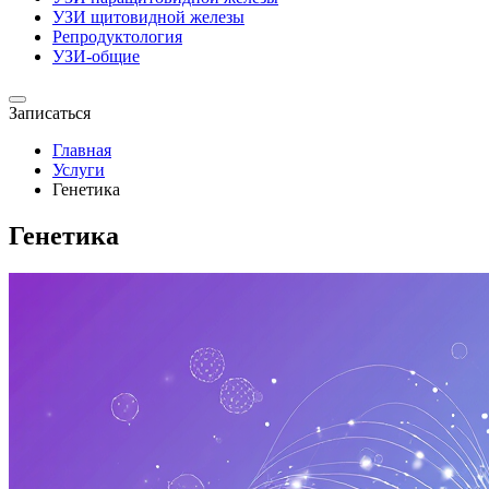
УЗИ щитовидной железы
Репродуктология
УЗИ-общие
Записаться
Главная
Услуги
Генетика
Генетика