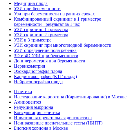
Медицина плода
УЗИ при беременности
Узи при беременности на ранних сроках
Комбинированный скрининг в 1 триместре
беременности - результат за 1 час
УЗИ скрининг 1 триместра
УЗИ скрининг 2 триместра
УЗИ в 3 триместре
УЗИ скрининг при многоплодной беременности
УЗИ определение пола ребенка
3D и 4D УЗИ при беременности
Допплерометрия при беременности
Цервикометрия
Эхокардиография плода
Кардиотокография (КТГ плода)
Нейросонография плода
Генетика
Исследование кариотипа (Кариотипирование) в Москве
Амниоцентез
Редукция эмбриона
Консультация генетика
Инвазивная пренатальная диагностика
Неинвазивные пренатальные тесты (НИПТ)
Биопсия хориона в Москве