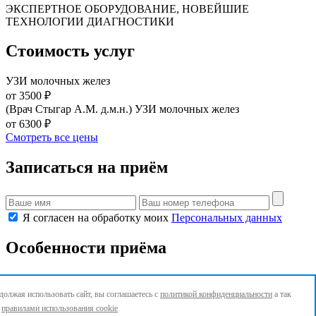
ЭКСПЕРТНОЕ ОБОРУДОВАНИЕ, НОВЕЙШИЕ
ТЕХНОЛОГИИ ДИАГНОСТИКИ
Стоимость услуг
УЗИ молочных желез
от 3500 ₽
(Врач Стыгар А.М. д.м.н.) УЗИ молочных желез
от 6300 ₽
Смотреть все цены
Записаться на приём
Я согласен на обработку моих
Персональных данных
Особенности приёма
олжая использовать сайт, вы соглашаетесь с
политикой конфиденциальности
а так
с
правилами использования cookie