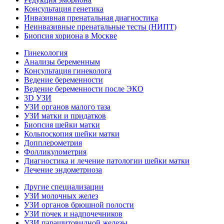
Консультация генетика
Инвазивная пренатальная диагностика
Неинвазивные пренатальные тесты (НИПТ)
Биопсия хориона в Москве
Гинекология
Анализы беременным
Консультация гинеколога
Ведение беременности
Ведение беременности после ЭКО
3D УЗИ
УЗИ органов малого таза
УЗИ матки и придатков
Биопсия шейки матки
Кольпоскопия шейки матки
Допплерометрия
Фолликулометрия
Диагностика и лечение патологии шейки матки
Лечение эндометриоза
Другие специализации
УЗИ молочных желез
УЗИ органов брюшной полости
УЗИ почек и надпочечников
УЗИ паращитовидной железы