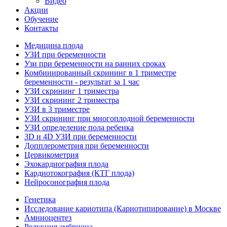
Видео
Акции
Обучение
Контакты
Медицина плода
УЗИ при беременности
Узи при беременности на ранних сроках
Комбинированный скрининг в 1 триместре
беременности - результат за 1 час
УЗИ скрининг 1 триместра
УЗИ скрининг 2 триместра
УЗИ в 3 триместре
УЗИ скрининг при многоплодной беременности
УЗИ определение пола ребенка
3D и 4D УЗИ при беременности
Допплерометрия при беременности
Цервикометрия
Эхокардиография плода
Кардиотокография (КТГ плода)
Нейросонография плода
Генетика
Исследование кариотипа (Кариотипирование) в Москве
Амниоцентез
Редукция эмбриона