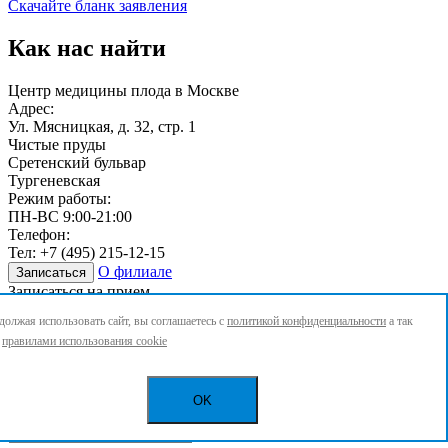
Скачайте бланк заявления
Как нас найти
Центр медицины плода в Москве
Адрес:
Ул. Мясницкая, д. 32, стр. 1
Чистые пруды
Сретенский бульвар
Тургеневская
Режим работы:
ПН-ВС 9:00-21:00
Телефон:
Тел:
+7 (495) 215-12-15
О филиале
Записаться
Записаться на прием
олжая использовать сайт, вы соглашаетесь с
политикой конфиденциальности
а так
Услуги
с
правилами использования cookie
Ваше имя
*
OK