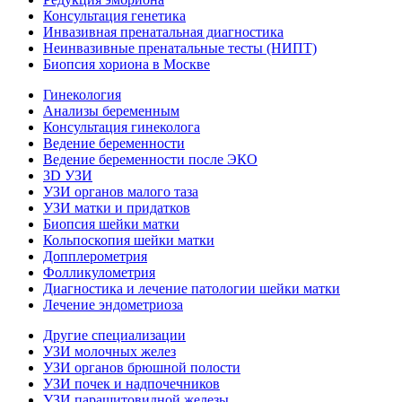
Консультация генетика
Инвазивная пренатальная диагностика
Неинвазивные пренатальные тесты (НИПТ)
Биопсия хориона в Москве
Гинекология
Анализы беременным
Консультация гинеколога
Ведение беременности
Ведение беременности после ЭКО
3D УЗИ
УЗИ органов малого таза
УЗИ матки и придатков
Биопсия шейки матки
Кольпоскопия шейки матки
Допплерометрия
Фолликулометрия
Диагностика и лечение патологии шейки матки
Лечение эндометриоза
Другие специализации
УЗИ молочных желез
УЗИ органов брюшной полости
УЗИ почек и надпочечников
УЗИ паращитовидной железы