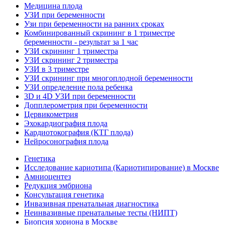
Медицина плода
УЗИ при беременности
Узи при беременности на ранних сроках
Комбинированный скрининг в 1 триместре
беременности - результат за 1 час
УЗИ скрининг 1 триместра
УЗИ скрининг 2 триместра
УЗИ в 3 триместре
УЗИ скрининг при многоплодной беременности
УЗИ определение пола ребенка
3D и 4D УЗИ при беременности
Допплерометрия при беременности
Цервикометрия
Эхокардиография плода
Кардиотокография (КТГ плода)
Нейросонография плода
Генетика
Исследование кариотипа (Кариотипирование) в Москве
Амниоцентез
Редукция эмбриона
Консультация генетика
Инвазивная пренатальная диагностика
Неинвазивные пренатальные тесты (НИПТ)
Биопсия хориона в Москве