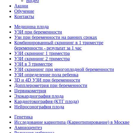
Видео
Акции
Обучение
Контакты
Медицина плода
УЗИ при беременности
Узи при беременности на ранних сроках
Комбинированный скрининг в 1 триместре
беременности - результат за 1 час
УЗИ скрининг 1 триместра
УЗИ скрининг 2 триместра
УЗИ в 3 триместре
УЗИ скрининг при многоплодной беременности
УЗИ определение пола ребенка
3D и 4D УЗИ при беременности
Допплерометрия при беременности
Цервикометрия
Эхокардиография плода
Кардиотокография (КТГ плода)
Нейросонография плода
Генетика
Исследование кариотипа (Кариотипирование) в Москве
Амниоцентез
Редукция эмбриона