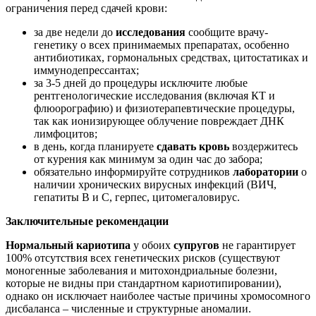
ограничения перед сдачей крови:
за две недели до
исследования
сообщите врачу-
генетику о всех принимаемых препаратах, особенно
антибиотиках, гормональных средствах, цитостатиках и
иммунодепрессантах;
за 3-5 дней до процедуры исключите любые
рентгенологические исследования (включая КТ и
флюорографию) и физиотерапевтические процедуры,
так как ионизирующее облучение повреждает ДНК
лимфоцитов;
в день, когда планируете
сдавать
кровь
воздержитесь
от курения как минимум за один час до забора;
обязательно информируйте сотрудников
лаборатории
о
наличии хронических вирусных инфекций (ВИЧ,
гепатиты В и С, герпес, цитомегаловирус.
Заключительные рекомендации
Нормальный кариотипа
у обоих
супругов
не гарантирует
100% отсутствия всех генетических рисков (существуют
моногенные заболевания и митохондриальные болезни,
которые не видны при стандартном кариотипировании),
однако он исключает наиболее частые причины хромосомного
дисбаланса – численные и структурные аномалии.