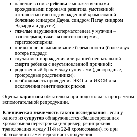
наличие в семье
ребенка
с множественными
врожденными пороками развития, умственной
отсталостью или подтвержденной хромосомной
болезнью (синдром Дауна, синдром Патау, синдром
Эдвардса и другие);
тяжелые нарушения сперматогенеза у мужчин –
азооспермия, тяжелая олигозооспермия,
тератозооспермия;
привычное невынашивание беременности (более двух
потерь подряд);
случаи мертворождения или ранней неонатальной
смерти ребенка с неустановленной причиной;
родственный брак между супругами (двоюродные,
троюродные родственники);
необходимость проведения ЭКО или ИКСИ для
исключения генетических рисков.
Оценка
кариотипа
обязательна при подготовке к программам
вспомогательной репродукции.
Клиническая значимость такого исследования
- если у
одного из
супругов
обнаруживается сбалансированная
хромосомная перестройка (например, реципрокная
транслокация между 11-й и 22-й хромосомами), то при
образовании гамет вероятность получения