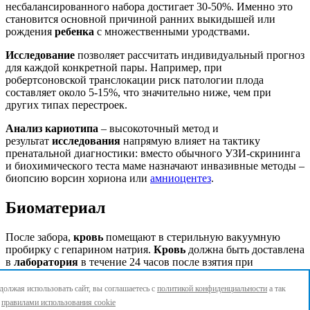
несбалансированного набора достигает 30-50%. Именно это
становится основной причиной ранних выкидышей или
рождения
ребенка
с множественными уродствами.
Исследование
позволяет рассчитать индивидуальный прогноз
для каждой конкретной пары. Например, при
робертсоновской транслокации риск патологии плода
составляет около 5-15%, что значительно ниже, чем при
других типах перестроек.
Анализ кариотипа
– высокоточный метод и
результат
исследования
напрямую влияет на тактику
пренатальной диагностики: вместо обычного УЗИ-скрининга
и биохимического теста маме назначают инвазивные методы –
биопсию ворсин хориона или
амниоцентез
.
Биоматериал
После забора,
кровь
помещают в стерильную вакуумную
пробирку с гепарином натрия.
Кровь
должна быть доставлена
в
лаборатория
в течение 24 часов после взятия при
комнатной температуре (ни в коем случае не замораживать и
не перегревать выше 25°C).
олжая использовать сайт, вы соглашаетесь с
политикой конфиденциальности
а так
с
правилами использования cookie