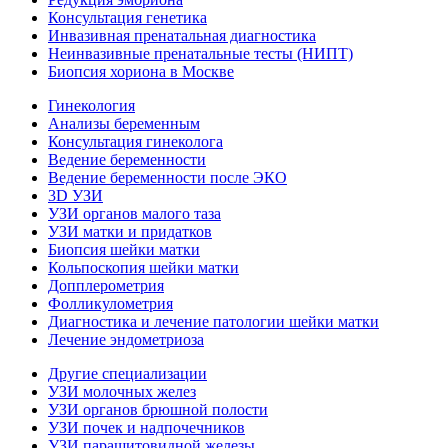
Консультация генетика
Инвазивная пренатальная диагностика
Неинвазивные пренатальные тесты (НИПТ)
Биопсия хориона в Москве
Гинекология
Анализы беременным
Консультация гинеколога
Ведение беременности
Ведение беременности после ЭКО
3D УЗИ
УЗИ органов малого таза
УЗИ матки и придатков
Биопсия шейки матки
Кольпоскопия шейки матки
Допплерометрия
Фолликулометрия
Диагностика и лечение патологии шейки матки
Лечение эндометриоза
Другие специализации
УЗИ молочных желез
УЗИ органов брюшной полости
УЗИ почек и надпочечников
УЗИ паращитовидной железы