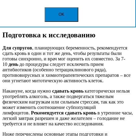
Перед тем как
сдавать
кровь
голодать не нужно, поскольку
лимфоциты хорошо растут и в сытом состоянии. Однако
важно сообщить врачу обо всех принимаемых лекарствах,
OK
особенно антибиотиках и цитостатиках, которые могут
подавлять деление клеток.
Подготовка к исследованию
Для супругов
, планирующих беременность, рекомендуется
сдать кровь в один и тот же день, чтобы результаты были
готовы синхронно, и врач мог оценить их совместно. За 7-
10
день
до процедуры следует исключить прием
антибиотиков (особенно тетрациклинового ряда),
противовирусных и химиотерапевтических препаратов – все
они угнетают митотическую активность клеток.
Накануне, когда нужно
сдавать
кровь
категорически нельзя
употреблять алкоголь, а также подвергаться тяжелым
физическим нагрузкам или сильным стрессам, так как это
может изменить соотношение субпопуляций
лимфоцитов.
Рекомендуется сдавать кровь
в утренние часы,
легкий завтрак разрешен и даже желателен – голодание не
требуется и не влияет на качество исследования.
Ниже перечислены основные этапы подготовки и