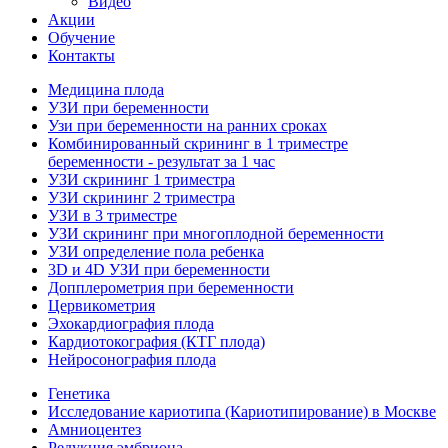
Видео
Акции
Обучение
Контакты
Медицина плода
УЗИ при беременности
Узи при беременности на ранних сроках
Комбинированный скрининг в 1 триместре
беременности - результат за 1 час
УЗИ скрининг 1 триместра
УЗИ скрининг 2 триместра
УЗИ в 3 триместре
УЗИ скрининг при многоплодной беременности
УЗИ определение пола ребенка
3D и 4D УЗИ при беременности
Допплерометрия при беременности
Цервикометрия
Эхокардиография плода
Кардиотокография (КТГ плода)
Нейросонография плода
Генетика
Исследование кариотипа (Кариотипирование) в Москве
Амниоцентез
Редукция эмбриона