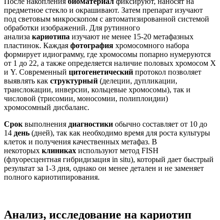
После накопления
биоматериал
фиксируют, наносят на
предметное стекло и окрашивают. Затем препарат изучают
под световым микроскопом с автоматизированной системой
обработки изображений. Для рутинного
анализа
кариотипа
изучают не менее 15-20 метафазных
пластинок. Каждая
фотография
хромосомного набора
формирует идиограмму, где хромосомы попарно нумеруются
от 1 до 22, а также определяется наличие половых хромосом X
и Y. Современный
цитогенетический
протокол позволяет
выявлять как
структурный
(делеции, дупликации,
транслокации, инверсии, кольцевые хромосомы), так и
числовой (трисомии, моносомии, полиплоидии)
хромосомный дисбаланс.
Срок
выполнения
диагностики
обычно составляет от 10 до
14
день
(дней), так как необходимо время для роста культуры
клеток и получения качественных метафаз. В
некоторых
клиниках
используют метод FISH
(флуоресцентная гибридизация in situ), который дает быстрый
результат за 1-3 дня, однако он менее детален и не заменяет
полного кариотипирования.
Анализ, исследование на кариотип