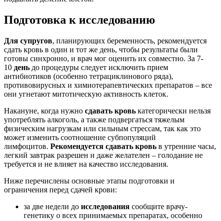
Подготовка к исследованию
Для супругов
, планирующих беременность, рекомендуется
сдать кровь в один и тот же день, чтобы результаты были
готовы синхронно, и врач мог оценить их совместно. За 7-
10
день
до процедуры следует исключить прием
антибиотиков (особенно тетрациклинового ряда),
противовирусных и химиотерапевтических препаратов – все
они угнетают митотическую активность клеток.
Накануне, когда нужно
сдавать
кровь
категорически нельзя
употреблять алкоголь, а также подвергаться тяжелым
физическим нагрузкам или сильным стрессам, так как это
может изменить соотношение субпопуляций
лимфоцитов.
Рекомендуется сдавать кровь
в утренние часы,
легкий завтрак разрешен и даже желателен – голодание не
требуется и не влияет на качество исследования.
Ниже перечислены основные этапы подготовки и
ограничения перед сдачей крови:
за две недели до
исследования
сообщите врачу-
генетику о всех принимаемых препаратах, особенно