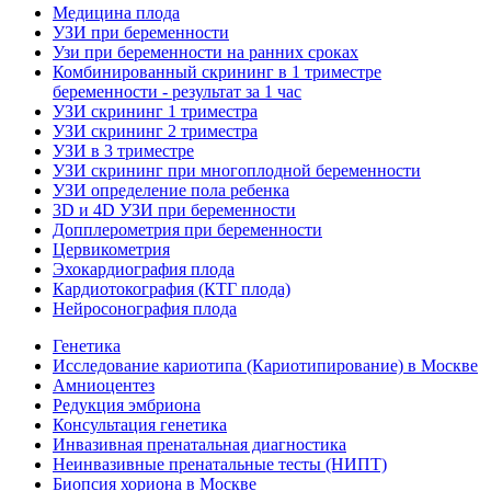
Медицина плода
УЗИ при беременности
Узи при беременности на ранних сроках
Комбинированный скрининг в 1 триместре
беременности - результат за 1 час
УЗИ скрининг 1 триместра
УЗИ скрининг 2 триместра
УЗИ в 3 триместре
УЗИ скрининг при многоплодной беременности
УЗИ определение пола ребенка
3D и 4D УЗИ при беременности
Допплерометрия при беременности
Цервикометрия
Эхокардиография плода
Кардиотокография (КТГ плода)
Нейросонография плода
Генетика
Исследование кариотипа (Кариотипирование) в Москве
Амниоцентез
Редукция эмбриона
Консультация генетика
Инвазивная пренатальная диагностика
Неинвазивные пренатальные тесты (НИПТ)
Биопсия хориона в Москве