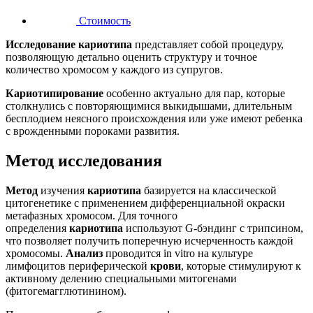
Стоимость
Исследование кариотипа
представляет собой процедуру,
позволяющую детально оценить структуру и точное
количество хромосом у каждого из супругов.
Кариотипирование
особенно актуально для пар, которые
столкнулись с повторяющимися выкидышами, длительным
бесплодием неясного происхождения или уже имеют ребенка
с врожденными пороками развития.
Метод исследования
Метод
изучения
кариотипа
базируется на классической
цитогенетике с применением дифференциальной окраски
метафазных хромосом. Для точного
определения
кариотипа
используют G-бэндинг с трипсином,
что позволяет получить поперечную исчерченность каждой
хромосомы.
Анализ
проводится in vitro на культуре
лимфоцитов периферической
крови
, которые стимулируют к
активному делению специальными митогенами
(фитогемагглютинином).