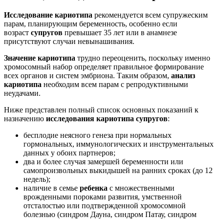
Исследование кариотипа
рекомендуется всем супружеским
парам, планирующим беременность, особенно если
возраст
супругов
превышает 35 лет или в анамнезе
присутствуют случаи невынашивания.
Значение кариотипа
трудно переоценить, поскольку именно
хромосомный набор определяет правильное формирование
всех органов и систем эмбриона. Таким образом,
анализ
кариотипа
необходим всем парам с репродуктивными
неудачами.
Ниже представлен полный список основных показаний к
назначению
исследования кариотипа супругов
:
бесплодие неясного генеза при нормальных
гормональных, иммунологических и инструментальных
данных у обоих партнеров;
два и более случая замершей беременности или
самопроизвольных выкидышей на ранних сроках (до 12
недель);
наличие в семье
ребенка
с множественными
врожденными пороками развития, умственной
отсталостью или подтвержденной хромосомной
болезнью (синдром Дауна, синдром Патау, синдром