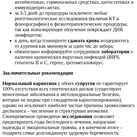
антибиотиках, гормональных средствах, цитостатиках и
иммунодепрессантах;
за 3-5 дней до процедуры исключите любые
рентгенологические исследования (включая КТ и
флюорографию) и физиотерапевтические процедуры,
так как ионизирующее облучение повреждает ДНК
лимфоцитов;
в день, когда планируете
сдавать
кровь
воздержитесь
от курения как минимум за один час до забора;
обязательно информируйте сотрудников
лаборатории
о
наличии хронических вирусных инфекций (ВИЧ,
гепатиты В и С, герпес, цитомегаловирус.
Заключительные рекомендации
Нормальный кариотипа
у обоих
супругов
не гарантирует
100% отсутствия всех генетических рисков (существуют
моногенные заболевания и митохондриальные болезни,
которые не видны при стандартном кариотипировании),
однако он исключает наиболее частые причины хромосомного
дисбаланса – численные и структурные аномалии.
Своевременное проведение
исследования
позволяет
предотвратить годы бесплодного лечения, напрасные
надежды и эмоциональные травмы, а в конечном итоге –
подарить семье долгожданную здоровую беременность.