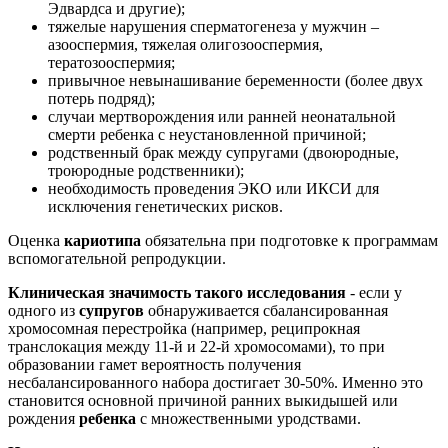
Эдвардса и другие);
тяжелые нарушения сперматогенеза у мужчин –
азооспермия, тяжелая олигозооспермия,
тератозооспермия;
привычное невынашивание беременности (более двух
потерь подряд);
случаи мертворождения или ранней неонатальной
смерти ребенка с неустановленной причиной;
родственный брак между супругами (двоюродные,
троюродные родственники);
необходимость проведения ЭКО или ИКСИ для
исключения генетических рисков.
Оценка
кариотипа
обязательна при подготовке к программам
вспомогательной репродукции.
Клиническая значимость такого исследования
- если у
одного из
супругов
обнаруживается сбалансированная
хромосомная перестройка (например, реципрокная
транслокация между 11-й и 22-й хромосомами), то при
образовании гамет вероятность получения
несбалансированного набора достигает 30-50%. Именно это
становится основной причиной ранних выкидышей или
рождения
ребенка
с множественными уродствами.