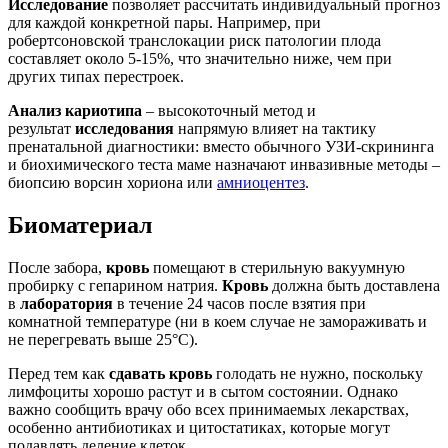
Исследование
позволяет рассчитать индивидуальный прогноз
для каждой конкретной пары. Например, при
робертсоновской транслокации риск патологии плода
составляет около 5-15%, что значительно ниже, чем при
других типах перестроек.
Анализ кариотипа
– высокоточный метод и
результат
исследования
напрямую влияет на тактику
пренатальной диагностики: вместо обычного УЗИ-скрининга
и биохимического теста маме назначают инвазивные методы –
биопсию ворсин хориона или
амниоцентез
.
Биоматериал
После забора,
кровь
помещают в стерильную вакуумную
пробирку с гепарином натрия.
Кровь
должна быть доставлена
в
лаборатория
в течение 24 часов после взятия при
комнатной температуре (ни в коем случае не замораживать и
не перегревать выше 25°C).
Перед тем как
сдавать
кровь
голодать не нужно, поскольку
лимфоциты хорошо растут и в сытом состоянии. Однако
важно сообщить врачу обо всех принимаемых лекарствах,
особенно антибиотиках и цитостатиках, которые могут
подавлять деление клеток.