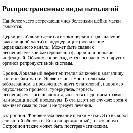
Распространенные виды патологий
Наиболее часто встречающимися болезнями шейки матки
являются:
Цервицит. Условно делится на экзоцервицит (воспаление
влагалищной части) и эндоцервицит (воспаление
цервикального канала). Может быть связан с
неспецифической бактериальной флорой или половой
инфекцией. Обычно сопровождается воспалением и других
органов репродуктивной системы.
Эрозия. Локальный дефект эпителия ближней к влагалищу
части шейки матки. Является не самостоятельным
заболеванием, а проявлением других патологий, например
опухолевого процесса, туберкулеза, герпеса,
неспецифического цервицита, является следствием травмы
или медицинской процедуры. В стандартных случаях эрозия
заживает сама по себе и не требует лечения.
Эктропион. Фоновое заболевание шейки матки. Это выворот
слизистой оболочки. Если он врожденный, то это норма.
Эктропион также может быть посттравматическим.