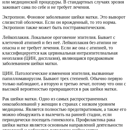
или медицинской процедуры. В стандартных случаях эрозия
заживает сама по себе и не требует лечения.
Эктропион. Фоновое заболевание шейки матки. Это выворот
слизистой оболочки. Если он врожденный, то это норма.
Эктропион также может быть посттравматическим.
Лейкоплакия. Локальное ороговение эпителия. Бывает с
клеточной атипией и без неё. Лейкоплакия без атипии не
опасна и не требует лечения. Если же она с атипией, то
классифицируется как цервикальная интраэпителиальная
неоплазия (ЦИН, дисплазия), являющаяся предраковым
заболеванием шейки матки.
ЦИН. Патологические изменения эпителия, вызванные
папилломавирусом. Бывают трех степеней. Обычно первую
только наблюдают, а вторую и третью лечат, потому что они с
высокой вероятностью превращаются в рак шейки матки.
Рак шейки матки. Одно из самых распространенных
онкозаболеваний у женщин в странах с низким уровнем
медицины. Является полностью предотвратимым, а также его
можно обнаружить и вылечить на ранней стадии, если
периодически посещать гинеколога. Профилактика рака
шейки матки является основным направлений деятельности