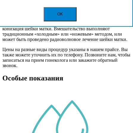
процедуры не требуются.
При предраковых процессах лечение может быть
OK
абляционным (разрушение тканей) или эксцизионным
(иссечение тканей). Проводится петлевая эксцизия или
конизация шейки матки. Вмешательство выполняют
традиционным «холодным» или «ножевым» методом, или
может быть проведено радиоволновое лечение шейки матки.
Цены на разные виды процедур указаны в нашем прайсе. Вы
также можете уточнить их по телефону. Позвоните нам, чтобы
записаться на прием гинеколога или закажите обратный
звонок.
Особые показания