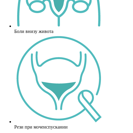
Боли внизу живота
Рези при мочеиспускании