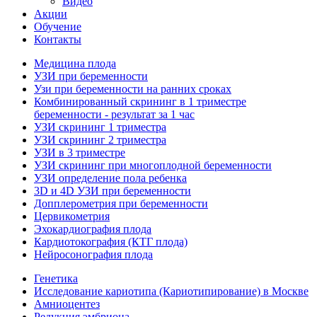
Видео
Акции
Обучение
Контакты
Медицина плода
УЗИ при беременности
Узи при беременности на ранних сроках
Комбинированный скрининг в 1 триместре
беременности - результат за 1 час
УЗИ скрининг 1 триместра
УЗИ скрининг 2 триместра
УЗИ в 3 триместре
УЗИ скрининг при многоплодной беременности
УЗИ определение пола ребенка
3D и 4D УЗИ при беременности
Допплерометрия при беременности
Цервикометрия
Эхокардиография плода
Кардиотокография (КТГ плода)
Нейросонография плода
Генетика
Исследование кариотипа (Кариотипирование) в Москве
Амниоцентез
Редукция эмбриона