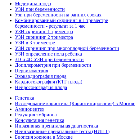
Медицина плода
УЗИ при беременности
Узи при беременности на ранних сроках
Комбинированный скрининг в 1 триместре
беременности - результат за 1 час
УЗИ скрининг 1 триместра
УЗИ скрининг 2 триместра
УЗИ в 3 триместре
УЗИ скрининг при многоплодной беременности
УЗИ определение пола ребенка
3D и 4D УЗИ при беременности
Допплерометрия при беременности
Цервикометрия
Эхокардиография плода
Кардиотокография (КТГ плода)
Нейросонография плода
Генетика
Исследование кариотипа (Кариотипирование) в Москве
Амниоцентез
Редукция эмбриона
Консультация генетика
Инвазивная пренатальная диагностика
Неинвазивные пренатальные тесты (НИПТ)
Биопсия хориона в Москве