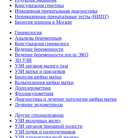
Консультация генетика
Инвазивная пренатальная диагностика
Неинвазивные пренатальные тесты (НИПТ)
Биопсия хориона в Москве
Гинекология
Анализы беременным
Консультация гинеколога
Ведение беременности
Ведение беременности после ЭКО
3D УЗИ
УЗИ органов малого таза
УЗИ матки и придатков
Биопсия шейки матки
Кольпоскопия шейки матки
Допплерометрия
Фолликулометрия
Диагностика и лечение патологии шейки матки
Лечение эндометриоза
Другие специализации
УЗИ молочных желез
УЗИ органов брюшной полости
УЗИ почек и надпочечников
УЗИ паращитовидной железы