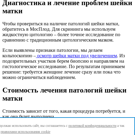
Диагностика и лечение проблем шейки
матки
Чтобы провериться на наличие патологий шейки матки,
обратитесь в МосПлод. Для скрининга мы используем
жидкостную цитологию – более точное исследование по
сравнению с традиционным цитологическим мазком.
Если выявлены признаки патологии, мы делаем
кольпоскопию –
осмотр шейки матки под увеличением
. Из
подозрительных участков берем биопсию и направляем на
гистологическое исследование. По результатам принимаем
решение: требуется женщине лечение сразу или пока что
можно ограничиться наблюдением.
Стоимость лечения патологий шейки
матки
Стоимость зависит от того, какая процедура потребуется, и
как она будет выполнена.
олжая использовать сайт, вы соглашаетесь с
политикой конфиденциальности
а так
Например при воспалении шейки матки лечение проводится с
с
правилами использования cookie
помощью медицинских препаратов. Никакие инвазивные