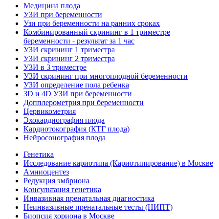
Медицина плода
УЗИ при беременности
Узи при беременности на ранних сроках
Комбинированный скрининг в 1 триместре
беременности - результат за 1 час
УЗИ скрининг 1 триместра
УЗИ скрининг 2 триместра
УЗИ в 3 триместре
УЗИ скрининг при многоплодной беременности
УЗИ определение пола ребенка
3D и 4D УЗИ при беременности
Допплерометрия при беременности
Цервикометрия
Эхокардиография плода
Кардиотокография (КТГ плода)
Нейросонография плода
Генетика
Исследование кариотипа (Кариотипирование) в Москве
Амниоцентез
Редукция эмбриона
Консультация генетика
Инвазивная пренатальная диагностика
Неинвазивные пренатальные тесты (НИПТ)
Биопсия хориона в Москве