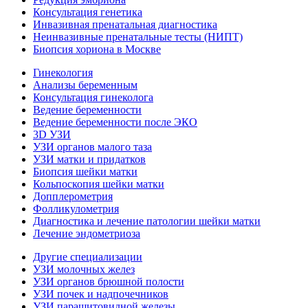
Консультация генетика
Инвазивная пренатальная диагностика
Неинвазивные пренатальные тесты (НИПТ)
Биопсия хориона в Москве
Гинекология
Анализы беременным
Консультация гинеколога
Ведение беременности
Ведение беременности после ЭКО
3D УЗИ
УЗИ органов малого таза
УЗИ матки и придатков
Биопсия шейки матки
Кольпоскопия шейки матки
Допплерометрия
Фолликулометрия
Диагностика и лечение патологии шейки матки
Лечение эндометриоза
Другие специализации
УЗИ молочных желез
УЗИ органов брюшной полости
УЗИ почек и надпочечников
УЗИ паращитовидной железы