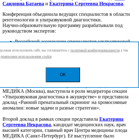
Саидовна Батаева
и
Екатерина Сергеевна Некрасова
.
Конференция объединила ведущих специалистов в области
рентгенологии и ультразвуковой диагностики.
Научно‑образовательную программу разрабатывали под
руководством экспертов:
Российской ассоциации специалистов ультразвуковой
диагностики в медицине (РАСУДМ)
олжая использовать сайт, вы соглашаетесь с
политикой конфиденциальности
а так
Российского общества рентгенологов и радиологов
с
правилами использования cookie
(РОРР)
Центра диагностики и телемедицины ДЗМ
Роза Саидовна Батаева
, кандидат медицинских наук, доцент
OK
кафедры ультразвуковой диагностики ФГБОУ ДПО РМАНПО
Минздрава России, главный врач Центра Медицины Плода
МЕДИКА (Москва), выступила в роли модератора секции
«Ультразвуковая диагностика в акушерстве» и представила
доклад «Ранний пренатальный скрининг на хромосомные
аномалии: новые задачи и разные стратегии».
Второй доклад в рамках секции представила
Екатерина
Сергеевна Некрасова
, кандидат медицинских наук, врач
высшей категории, главный врач Центра медицины плода
МЕДИКА (Санкт‑Петербург). Её выступление было