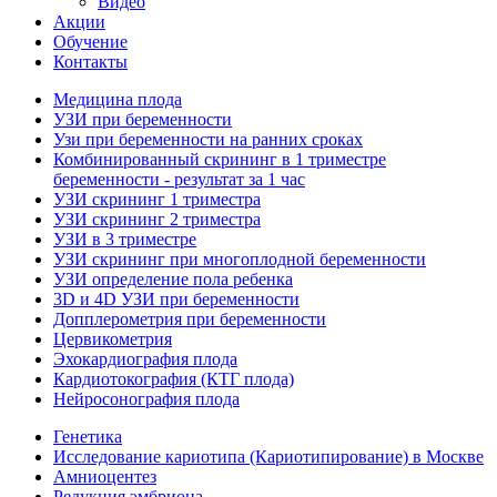
Видео
Акции
Обучение
Контакты
Медицина плода
УЗИ при беременности
Узи при беременности на ранних сроках
Комбинированный скрининг в 1 триместре
беременности - результат за 1 час
УЗИ скрининг 1 триместра
УЗИ скрининг 2 триместра
УЗИ в 3 триместре
УЗИ скрининг при многоплодной беременности
УЗИ определение пола ребенка
3D и 4D УЗИ при беременности
Допплерометрия при беременности
Цервикометрия
Эхокардиография плода
Кардиотокография (КТГ плода)
Нейросонография плода
Генетика
Исследование кариотипа (Кариотипирование) в Москве
Амниоцентез
Редукция эмбриона