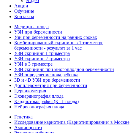
Видео
Акции
Обучение
Контакты
Медицина плода
УЗИ при беременности
Узи при беременности на ранних сроках
Комбинированный скрининг в 1 триместре
беременности - результат за 1 час
УЗИ скрининг 1 триместра
УЗИ скрининг 2 триместра
УЗИ в 3 триместре
УЗИ скрининг при многоплодной беременности
УЗИ определение пола ребенка
3D и 4D УЗИ при беременности
Допплерометрия при беременности
Цервикометрия
Эхокардиография плода
Кардиотокография (КТГ плода)
Нейросонография плода
Генетика
Исследование кариотипа (Кариотипирование) в Москве
Амниоцентез
Редукция эмбриона