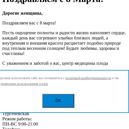
Дорогие женщины,
Поздравляем вас с 8 марта!
Пусть ощущение полноты и радости жизни наполняет сердце,
каждый день вас согревают улыбки близких людей, а
внутренняя и внешняя красота расцветает подобно природе
под теплым весенним солнцем! Будьте любимы, здоровы и
счастливы!
С уважением и заботой о вас, центр медицины плода
Как нас найти
олжая использовать сайт, вы соглашаетесь с
политикой конфиденциальности
а так
с
правилами использования cookie
Центр медицины плода в Москве
Адрес:
Ул. Мясницкая, д. 32, стр. 1
OK
Чистые пруды
Сретенский бульвар
Тургеневская
Режим работы:
ПН-ВС 9:00-21:00