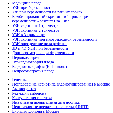
Медицина плода
УЗИ при беременности
Узи при беременности на ранних сроках
Комбинированный скрининг в 1 триместре
беременности - результат за 1 час
УЗИ скрининг 1 триместра
УЗИ скрининг 2 триместра
УЗИ в 3 триместре
УЗИ скрининг при многоплодной беременности
УЗИ определение пола ребенка
3D и 4D УЗИ при беременности
Допплерометрия при беременности
Цервикометрия
Эхокардиография плода
Кардиотокография (КТГ плода)
Нейросонография плода
Генетика
Исследование кариотипа (Кариотипирование) в Москве
Амниоцентез
Редукция эмбриона
Консультация генетика
Инвазивная пренатальная диагностика
Неинвазивные пренатальные тесты (НИПТ)
Биопсия хориона в Москве