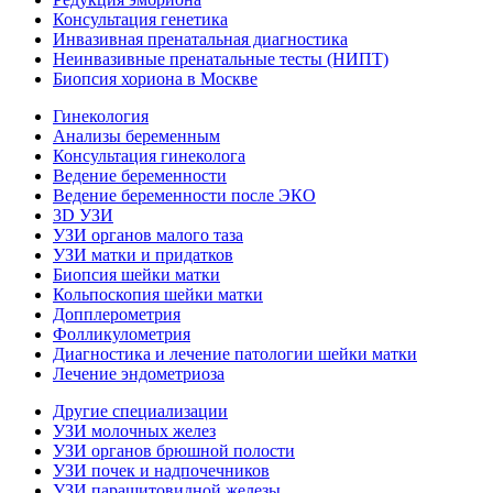
Консультация генетика
Инвазивная пренатальная диагностика
Неинвазивные пренатальные тесты (НИПТ)
Биопсия хориона в Москве
Гинекология
Анализы беременным
Консультация гинеколога
Ведение беременности
Ведение беременности после ЭКО
3D УЗИ
УЗИ органов малого таза
УЗИ матки и придатков
Биопсия шейки матки
Кольпоскопия шейки матки
Допплерометрия
Фолликулометрия
Диагностика и лечение патологии шейки матки
Лечение эндометриоза
Другие специализации
УЗИ молочных желез
УЗИ органов брюшной полости
УЗИ почек и надпочечников
УЗИ паращитовидной железы