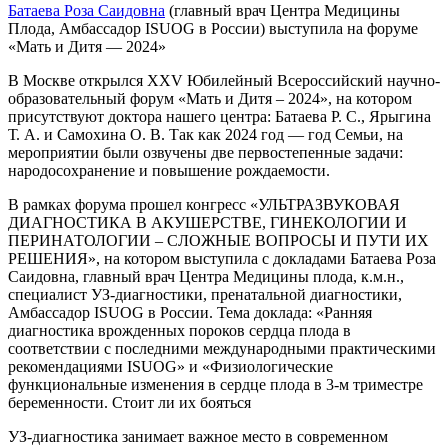
Батаева Роза Саидовна
(главный врач Центра Медицины
Плода, Амбассадор ISUOG в России) выступила на форуме
«Мать и Дитя — 2024»
В Москве открылся XXV Юбилейный Всероссийский научно-
образовательный форум «Мать и Дитя – 2024», на котором
присутствуют доктора нашего центра: Батаева Р. С., Ярыгина
Т. А. и Самохина О. В. Так как 2024 год — год Семьи, на
мероприятии были озвучены две первостепенные задачи:
народосохранение и повышение рождаемости.
В рамках форума прошел конгресс «УЛЬТРАЗВУКОВАЯ
ДИАГНОСТИКА В АКУШЕРСТВЕ, ГИНЕКОЛОГИИ И
ПЕРИНАТОЛОГИИ – СЛОЖНЫЕ ВОПРОСЫ И ПУТИ ИХ
РЕШЕНИЯ», на котором выступила с докладами Батаева Роза
Саидовна, главный врач Центра Медицины плода, к.м.н.,
специалист УЗ-диагностики, пренатальной диагностики,
Амбассадор ISUOG в России. Тема доклада: «Ранняя
диагностика врожденных пороков сердца плода в
соответствии с последними международными практическими
рекомендациями ISUOG» и «Физиологические
функциональные изменения в сердце плода в 3-м триместре
беременности. Стоит ли их бояться
УЗ-диагностика занимает важное место в современном