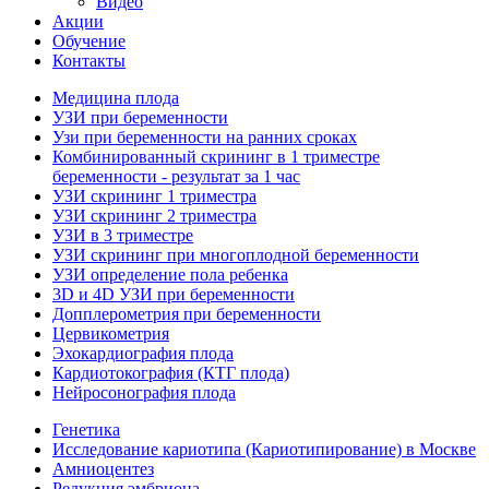
Видео
Акции
Обучение
Контакты
Медицина плода
УЗИ при беременности
Узи при беременности на ранних сроках
Комбинированный скрининг в 1 триместре
беременности - результат за 1 час
УЗИ скрининг 1 триместра
УЗИ скрининг 2 триместра
УЗИ в 3 триместре
УЗИ скрининг при многоплодной беременности
УЗИ определение пола ребенка
3D и 4D УЗИ при беременности
Допплерометрия при беременности
Цервикометрия
Эхокардиография плода
Кардиотокография (КТГ плода)
Нейросонография плода
Генетика
Исследование кариотипа (Кариотипирование) в Москве
Амниоцентез
Редукция эмбриона