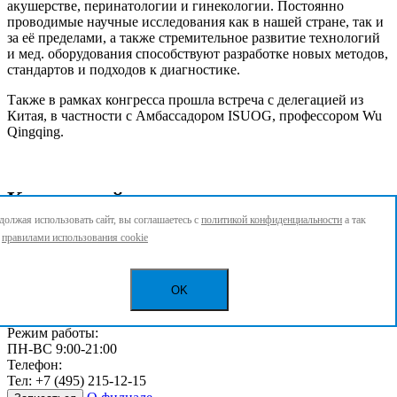
акушерстве, перинатологии и гинекологии. Постоянно
проводимые научные исследования как в нашей стране, так и
за её пределами, а также стремительное развитие технологий
и мед. оборудования способствуют разработке новых методов,
стандартов и подходов к диагностике.
Также в рамках конгресса прошла встреча с делегацией из
Китая, в частности с Амбассадором ISUOG, профессором Wu
Qingqing.
Как нас найти
олжая использовать сайт, вы соглашаетесь с
политикой конфиденциальности
а так
Центр медицины плода в Москве
с
правилами использования cookie
Адрес:
Ул. Мясницкая, д. 32, стр. 1
Чистые пруды
OK
Сретенский бульвар
Тургеневская
Режим работы:
ПН-ВС 9:00-21:00
Телефон:
Тел:
+7 (495) 215-12-15