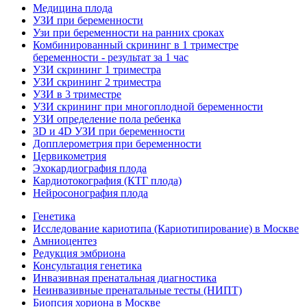
Медицина плода
УЗИ при беременности
Узи при беременности на ранних сроках
Комбинированный скрининг в 1 триместре
беременности - результат за 1 час
УЗИ скрининг 1 триместра
УЗИ скрининг 2 триместра
УЗИ в 3 триместре
УЗИ скрининг при многоплодной беременности
УЗИ определение пола ребенка
3D и 4D УЗИ при беременности
Допплерометрия при беременности
Цервикометрия
Эхокардиография плода
Кардиотокография (КТГ плода)
Нейросонография плода
Генетика
Исследование кариотипа (Кариотипирование) в Москве
Амниоцентез
Редукция эмбриона
Консультация генетика
Инвазивная пренатальная диагностика
Неинвазивные пренатальные тесты (НИПТ)
Биопсия хориона в Москве