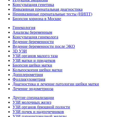
Консультация генетика
Инвазивная пренатальная диагностика
Неинвазивные пренатальные тесты (НИПТ)
Биопсия хориона в Москве
Гинекология
Анализы беременным
Консультация гинеколога
Ведение беременности
Ведение беременности после ЭКО
3D УЗИ
УЗИ органов малого таза
УЗИ матки и придатков
Биопсия шейки матки
Кольпоскопия шейки матки
Допплерометрия
Фолликулометрия
Диагностика и лечение патологии шейки матки
Лечение эндометриоза
Другие специализации
УЗИ молочных желез
УЗИ органов брюшной полости
УЗИ почек и надпочечников
УЗИ паращитовидной железы