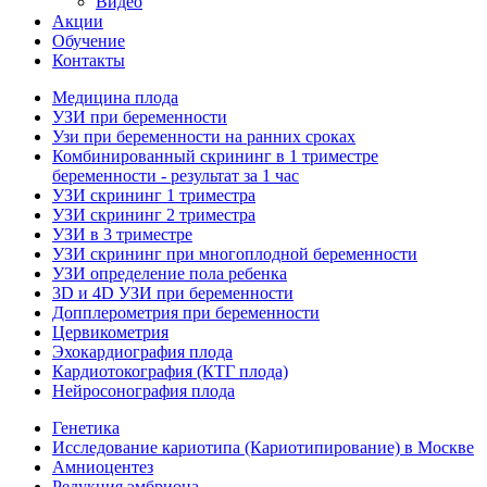
Видео
Акции
Обучение
Контакты
Медицина плода
УЗИ при беременности
Узи при беременности на ранних сроках
Комбинированный скрининг в 1 триместре
беременности - результат за 1 час
УЗИ скрининг 1 триместра
УЗИ скрининг 2 триместра
УЗИ в 3 триместре
УЗИ скрининг при многоплодной беременности
УЗИ определение пола ребенка
3D и 4D УЗИ при беременности
Допплерометрия при беременности
Цервикометрия
Эхокардиография плода
Кардиотокография (КТГ плода)
Нейросонография плода
Генетика
Исследование кариотипа (Кариотипирование) в Москве
Амниоцентез
Редукция эмбриона