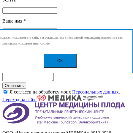
Ваше имя
*
олжая использовать сайт, вы соглашаетесь с
политикой конфиденциальности
а так
Ваш номер телефона
*
с
правилами использования cookie
OK
Повод для обращения
Отправить
Я согласен на обработку моих
Персональных данных.
Переход на сайт
ООО «Центр медицины плода МЕДИКА» 2013-2026