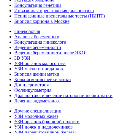
Консультация генетика
Инвазивная пренатальная диагностика
Неинвазивные пренатальные тесты (НИПТ)
Биопсия хориона в Москве
Гинекология
Анализы беременным
Консультация гинеколога
Ведение беременности
Ведение беременности после ЭКО
3D УЗИ
УЗИ органов малого таза
УЗИ матки и придатков
Биопсия шейки матки
Кольпоскопия шейки матки
Допплерометрия
Фолликулометрия
Диагностика и лечение патологии шейки матки
Лечение эндометриоза
Другие специализации
УЗИ молочных желез
УЗИ органов брюшной полости
УЗИ почек и надпочечников
УЗИ паращитовидной железы