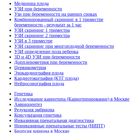
Медицина плода
УЗИ при беременности
Узи при беременности на ранних сроках
Комбинированный скрининг в 1 триместре
беременности - результат за 1 час
УЗИ скрининг 1 триместра
УЗИ скрининг 2 триместра
УЗИ в 3 триместре
УЗИ скрининг при многоплодной беременности
УЗИ определение пола ребенка
3D и 4D УЗИ при беременности
Допплерометрия при беременности
Цервикометрия
Эхокардиография плода
Кардиотокография (КТГ плода)
Нейросонография плода
Генетика
Исследование кариотипа (Кариотипирование) в Москве
Амниоцентез
Редукция эмбриона
Консультация генетика
Инвазивная пренатальная диагностика
Неинвазивные пренатальные тесты (НИПТ)
Биопсия хориона в Москве